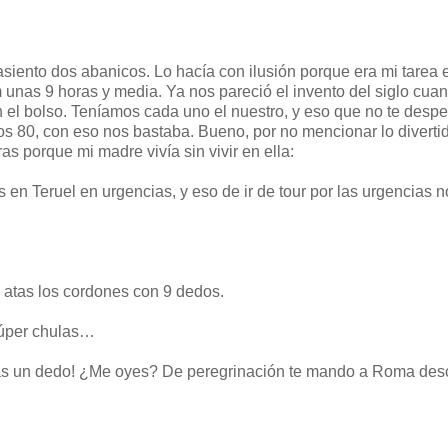
asiento dos abanicos. Lo hacía con ilusión porque era mi tarea 
 unas 9 horas y media. Ya nos pareció el invento del siglo cua
en el bolso. Teníamos cada uno el nuestro, y eso que no te desp
en los 80, con eso nos bastaba. Bueno, por no mencionar lo divert
as porque mi madre vivía sin vivir en ella:
 en Teruel en urgencias, y eso de ir de tour por las urgencias n
e atas los cordones con 9 dedos.
 súper chulas…
das un dedo! ¿Me oyes? De peregrinación te mando a Roma des