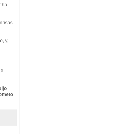
ucha
nrisas
, y,
le
uijo
rometo