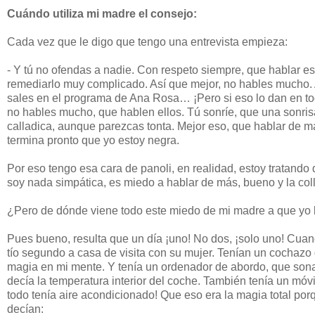
Cuándo utiliza mi madre el consejo:
Cada vez que le digo que tengo una entrevista empieza:
- Y tú no ofendas a nadie. Con respeto siempre, que hablar es
remediarlo muy complicado. Así que mejor, no hables mucho. 
sales en el programa de Ana Rosa… ¡Pero si eso lo dan en tod
no hables mucho, que hablen ellos. Tú sonríe, que una sonris
calladica, aunque parezcas tonta. Mejor eso, que hablar de más
termina pronto que yo estoy negra.
Por eso tengo esa cara de panoli, en realidad, estoy tratando d
soy nada simpática, es miedo a hablar de más, bueno y la co
¿Pero de dónde viene todo este miedo de mi madre a que yo 
Pues bueno, resulta que un día ¡uno! No dos, ¡solo uno! Cua
tío segundo a casa de visita con su mujer. Tenían un cochazo 
magia en mi mente. Y tenía un ordenador de abordo, que so
decía la temperatura interior del coche. También tenía un móv
todo tenía aire acondicionado! Que eso era la magia total po
decían: