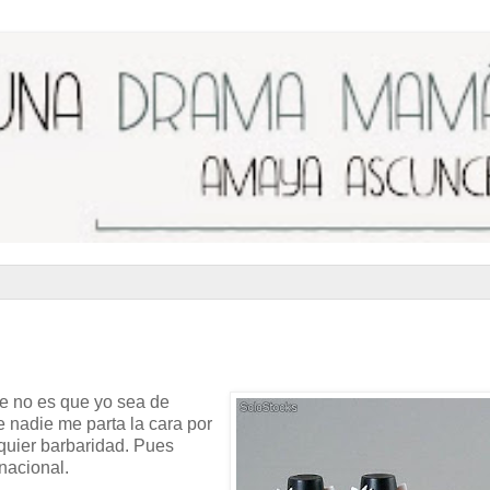
ue no es que yo sea de
e nadie me parta la cara por
lquier barbaridad. Pues
nacional.