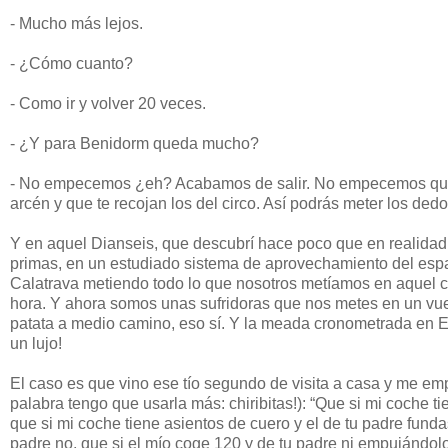
- Mucho más lejos.
- ¿Cómo cuanto?
- Como ir y volver 20 veces.
- ¿Y para Benidorm queda mucho?
- No empecemos ¿eh? Acabamos de salir. No empecemos que t
arcén y que te recojan los del circo. Así podrás meter los ded
Y en aquel Dianseis, que descubrí hace poco que en realidad
primas, en un estudiado sistema de aprovechamiento del espac
Calatrava metiendo todo lo que nosotros metíamos en aquel c
hora. Y ahora somos unas sufridoras que nos metes en un vuel
patata a medio camino, eso sí. Y la meada cronometrada en El
un lujo!
El caso es que vino ese tío segundo de visita a casa y me emp
palabra tengo que usarla más: chiribitas!): “Que si mi coche ti
que si mi coche tiene asientos de cuero y el de tu padre funda
padre no, que si el mío coge 120 y de tu padre ni empujándolo