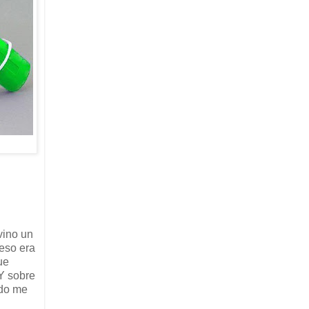
vino un
 eso era
ue
¡Y sobre
ndo me