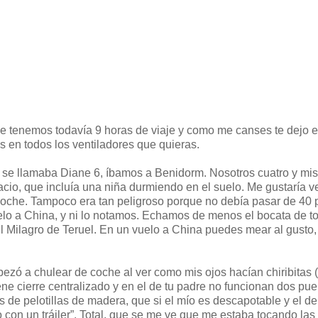
enemos todavía 9 horas de viaje y como me canses te dejo e
os en todos los ventiladores que quieras.
 se llamaba Diane 6, íbamos a Benidorm. Nosotros cuatro y mi
io, que incluía una niña durmiendo en el suelo. Me gustaría v
oche. Tampoco era tan peligroso porque no debía pasar de 40 
o a China, y ni lo notamos. Echamos de menos el bocata de tor
 Milagro de Teruel. En un vuelo a China puedes mear al gusto,
ezó a chulear de coche al ver como mis ojos hacían chiribitas 
ene cierre centralizado y en el de tu padre no funcionan dos pue
s de pelotillas de madera, que si el mío es descapotable y el de
 con un tráiler”. Total, que se me ve que me estaba tocando las