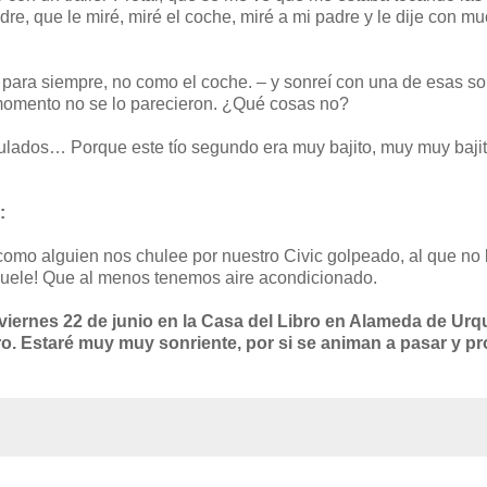
dre, que le miré, miré el coche, miré a mi padre y le dije con m
s para siempre, no como el coche. – y sonreí con una de esas so
momento no se lo parecieron. ¿Qué cosas no?
imulados… Porque este tío segundo era muy bajito, muy muy bajito
:
como alguien nos chulee por nuestro Civic golpeado, al que no 
s duele! Que al menos tenemos aire acondicionado.
viernes 22 de junio en la Casa del Libro en Alameda de Urq
bro. Estaré muy muy sonriente, por si se animan a pasar y p