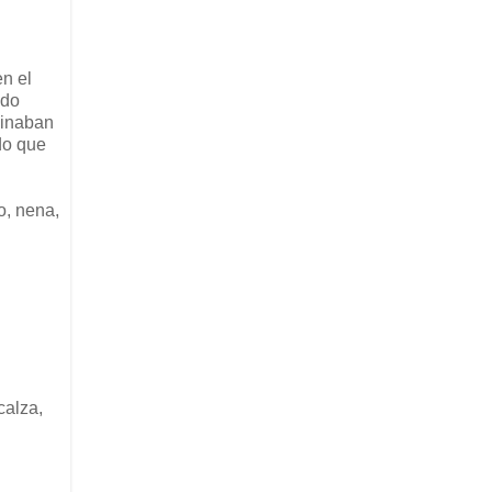
en el
ndo
einaban
ido que
o, nena,
calza,