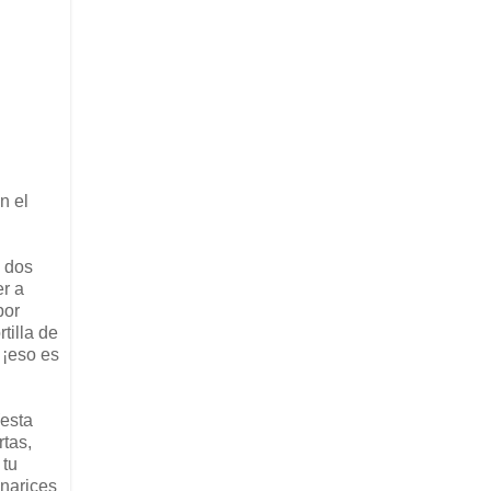
n el
s dos
er a
por
tilla de
 ¡eso es
(esta
rtas,
 tu
 narices