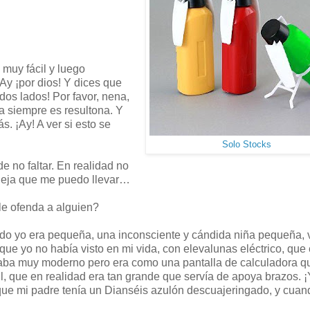
 muy fácil y luego
Ay ¡por dios! Y dices que
os lados! Por favor, nena,
a siempre es resultona. Y
. ¡Ay! A ver si esto se
Solo Stocks
e no faltar. En realidad no
lleja que me puedo llevar…
le ofenda a alguien?
ndo yo era pequeña, una inconsciente y cándida niña pequeña, 
que yo no había visto en mi vida, con elevalunas eléctrico, que
naba muy moderno pero era como una pantalla de calculadora q
il, que en realidad era tan grande que servía de apoya brazos. 
rque mi padre tenía un Dianséis azulón descuajeringado, y cua