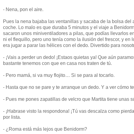
- Nena, pon el aire.
Pues la nena bajaba las ventanillas y sacaba de la bolsa del 
coche. Lo malo es que duraba 5 minutos y el viaje a Benidorm
sacaron unos miniventiladores a pilas, que podías llevarlos 
ni el flequillo, pero uno tenía como la ilusión del frescor, y 
era jugar a parar las hélices con el dedo. Divertido para nosotr
- ¡Vais a perder un dedo! ¡Estaos quietas ya! Que aún paramos
bastante tenemos con que en casa nos traten de tú.
- Pero mamá, si va muy flojito… Si se para al tocarlo.
- Hasta que no se pare y te arranque un dedo. Y a ver cómo t
- Pues me pones zapatillas de velcro que Martita tiene unas
- ¡Habrase visto la respondona! ¡Tú vas descalza como pier
por lista.
- ¿Roma está más lejos que Benidorm?