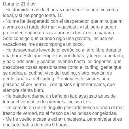
Durante 21 días:
- He dormido más de 9 horas que viene siendo mi media
ideal, y si me pongo tonta, 10.
- No me he despertado con el despertador, que mira que mi
alarma es el ruido del mar, y gaviotas y tal, pero a quién
pretenden engañar esas alarmas a las 7 de la mañana…
Solo consigo que cuando oigo una gaviota, incluso en
vacaciones, me descomponga un poco.
- He desayunado leyendo el periódico al aire libre durante
una hora. Esto que empiezas por detrás, y luego la portada,
y para adelante, y acabas leyendo hasta los deportes, que
descubres cosas apasionantes como el curling, gente que
se dedica al curling, vive del curling, y otro montón de
gente fanática del curling. Y entonces te sientes una
persona súper normal, con gustos súper normales, que
siempre sienta bien.
- He bajado a darme un baño en la playa justo antes de
tomar el vermut, o dos vermuts, incluso tres…
- He comido en un chiringuito pescado fresco viendo el mar,
fresco de verdad, no el fresco de las bolsas congeladas.
- Me he vuelto a casa a echar una siesta, para nivelar si es
que solo había dormido 9 horas…