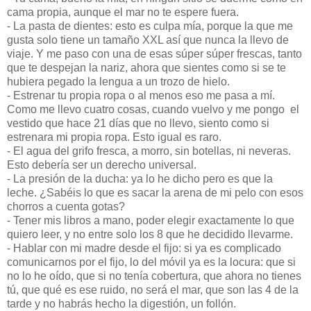
cama propia, aunque el mar no te espere fuera.
- La pasta de dientes: esto es culpa mía, porque la que me
gusta solo tiene un tamaño XXL así que nunca la llevo de
viaje. Y me paso con una de esas súper súper frescas, tanto
que te despejan la nariz, ahora que sientes como si se te
hubiera pegado la lengua a un trozo de hielo.
- Estrenar tu propia ropa o al menos eso me pasa a mí.
Como me llevo cuatro cosas, cuando vuelvo y me pongo el
vestido que hace 21 días que no llevo, siento como si
estrenara mi propia ropa. Esto igual es raro.
- El agua del grifo fresca, a morro, sin botellas, ni neveras.
Esto debería ser un derecho universal.
- La presión de la ducha: ya lo he dicho pero es que la
leche. ¿Sabéis lo que es sacar la arena de mi pelo con esos
chorros a cuenta gotas?
- Tener mis libros a mano, poder elegir exactamente lo que
quiero leer, y no entre solo los 8 que he decidido llevarme.
- Hablar con mi madre desde el fijo: si ya es complicado
comunicarnos por el fijo, lo del móvil ya es la locura: que si
no lo he oído, que si no tenía cobertura, que ahora no tienes
tú, que qué es ese ruido, no será el mar, que son las 4 de la
tarde y no habrás hecho la digestión, un follón.