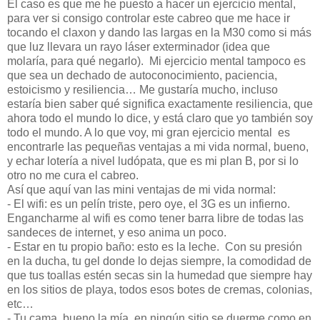
El caso es que me he puesto a hacer un ejercicio mental,
para ver si consigo controlar este cabreo que me hace ir
tocando el claxon y dando las largas en la M30 como si más
que luz llevara un rayo láser exterminador (idea que
molaría, para qué negarlo). Mi ejercicio mental tampoco es
que sea un dechado de autoconocimiento, paciencia,
estoicismo y resiliencia… Me gustaría mucho, incluso
estaría bien saber qué significa exactamente resiliencia, que
ahora todo el mundo lo dice, y está claro que yo también soy
todo el mundo. A lo que voy, mi gran ejercicio mental es
encontrarle las pequeñas ventajas a mi vida normal, bueno,
y echar lotería a nivel ludópata, que es mi plan B, por si lo
otro no me cura el cabreo.
Así que aquí van las mini ventajas de mi vida normal:
- El wifi: es un pelín triste, pero oye, el 3G es un infierno.
Engancharme al wifi es como tener barra libre de todas las
sandeces de internet, y eso anima un poco.
- Estar en tu propio baño: esto es la leche. Con su presión
en la ducha, tu gel donde lo dejas siempre, la comodidad de
que tus toallas estén secas sin la humedad que siempre hay
en los sitios de playa, todos esos botes de cremas, colonias,
etc…
- Tu cama, bueno la mía, en ningún sitio se duerme como en