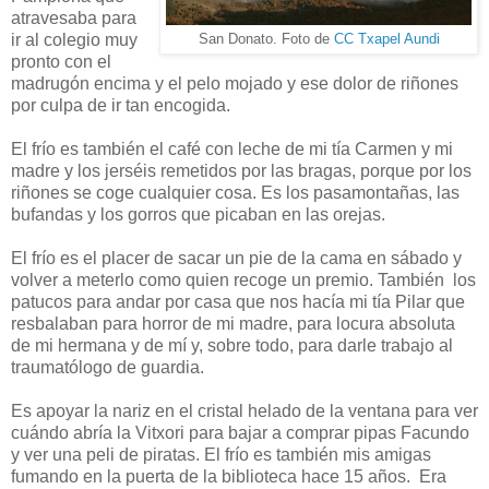
atravesaba para
ir al colegio muy
San Donato. Foto de
CC Txapel Aundi
pronto con el
madrugón encima y el pelo mojado y ese dolor de riñones
por culpa de ir tan encogida.
El frío es también el café con leche de mi tía Carmen y mi
madre y los jerséis remetidos por las bragas, porque por los
riñones se coge cualquier cosa. Es los pasamontañas, las
bufandas y los gorros que picaban en las orejas.
El frío es el placer de sacar un pie de la cama en sábado y
volver a meterlo como quien recoge un premio. También los
patucos para andar por casa que nos hacía mi tía Pilar que
resbalaban para horror de mi madre, para locura absoluta
de mi hermana y de mí y, sobre todo, para darle trabajo al
traumatólogo de guardia.
Es apoyar la nariz en el cristal helado de la ventana para ver
cuándo abría la Vitxori para bajar a comprar pipas Facundo
y ver una peli de piratas. El frío es también mis amigas
fumando en la puerta de la biblioteca hace 15 años. Era