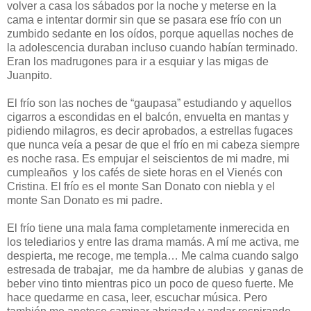
volver a casa los sábados por la noche y meterse en la
cama e intentar dormir sin que se pasara ese frío con un
zumbido sedante en los oídos, porque aquellas noches de
la adolescencia duraban incluso cuando habían terminado.
Eran los madrugones para ir a esquiar y las migas de
Juanpito.
El frío son las noches de “gaupasa” estudiando y aquellos
cigarros a escondidas en el balcón, envuelta en mantas y
pidiendo milagros, es decir aprobados, a estrellas fugaces
que nunca veía a pesar de que el frío en mi cabeza siempre
es noche rasa. Es empujar el seiscientos de mi madre, mi
cumpleaños y los cafés de siete horas en el Vienés con
Cristina. El frío es el monte San Donato con niebla y el
monte San Donato es mi padre.
El frío tiene una mala fama completamente inmerecida en
los telediarios y entre las drama mamás. A mí me activa, me
despierta, me recoge, me templa… Me calma cuando salgo
estresada de trabajar, me da hambre de alubias y ganas de
beber vino tinto mientras pico un poco de queso fuerte. Me
hace quedarme en casa, leer, escuchar música. Pero