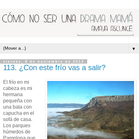
▼
viernes, 8 de noviembre de 2013
113. ¿Con este frío vas a salir?
El frío en mi
cabeza es mi
hermana
pequeña con
una bata con
capucha en el
sofá de casa.
Los parques
húmedos de
Pamplona que