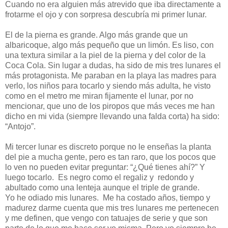
Cuando no era alguien más atrevido que iba directamente a
frotarme el ojo y con sorpresa descubría mi primer lunar.
El de la pierna es grande. Algo más grande que un
albaricoque, algo más pequeño que un limón. Es liso, con
una textura similar a la piel de la pierna y del color de la
Coca Cola. Sin lugar a dudas, ha sido de mis tres lunares el
más protagonista. Me paraban en la playa las madres para
verlo, los niños para tocarlo y siendo más adulta, he visto
como en el metro me miran fijamente el lunar, por no
mencionar, que uno de los piropos que más veces me han
dicho en mi vida (siempre llevando una falda corta) ha sido:
“Antojo”.
Mi tercer lunar es discreto porque no le enseñas la planta
del pie a mucha gente, pero es tan raro, que los pocos que
lo ven no pueden evitar preguntar: “¿Qué tienes ahí?” Y
luego tocarlo. Es negro como el regaliz y redondo y
abultado como una lenteja aunque el triple de grande.
Yo he odiado mis lunares. Me ha costado años, tiempo y
madurez darme cuenta que mis tres lunares me pertenecen
y me definen, que vengo con tatuajes de serie y que son