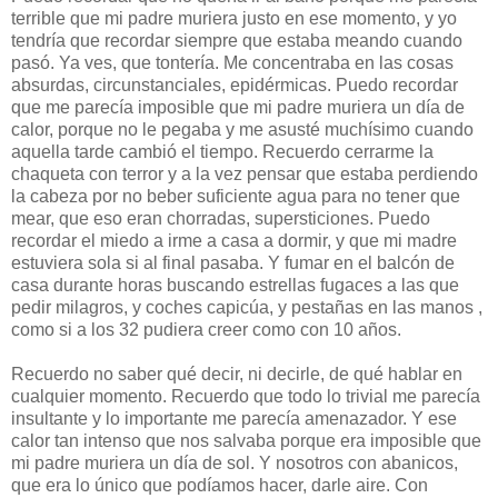
terrible que mi padre muriera justo en ese momento, y yo
tendría que recordar siempre que estaba meando cuando
pasó. Ya ves, que tontería. Me concentraba en las cosas
absurdas, circunstanciales, epidérmicas. Puedo recordar
que me parecía imposible que mi padre muriera un día de
calor, porque no le pegaba y me asusté muchísimo cuando
aquella tarde cambió el tiempo. Recuerdo cerrarme la
chaqueta con terror y a la vez pensar que estaba perdiendo
la cabeza por no beber suficiente agua para no tener que
mear, que eso eran chorradas, supersticiones. Puedo
recordar el miedo a irme a casa a dormir, y que mi madre
estuviera sola si al final pasaba. Y fumar en el balcón de
casa durante horas buscando estrellas fugaces a las que
pedir milagros, y coches capicúa, y pestañas en las manos ,
como si a los 32 pudiera creer como con 10 años.
Recuerdo no saber qué decir, ni decirle, de qué hablar en
cualquier momento. Recuerdo que todo lo trivial me parecía
insultante y lo importante me parecía amenazador. Y ese
calor tan intenso que nos salvaba porque era imposible que
mi padre muriera un día de sol. Y nosotros con abanicos,
que era lo único que podíamos hacer, darle aire. Con