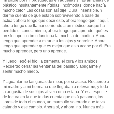
mi padre por mi brusquedad en aquellas sillas amarillas de
plástico insultantemente rígidas, incómodas, donde hacía
mucho calor. Las cosas son así dije. Dura. Insensible. Y
darme cuenta de que estaba sobreviviendo a base de
actuar: ahora tengo que decir esto, ahora tengo que ir aquí,
ahora tengo que llamar corriendo a un médico porque ha
perdido el conocimiento, ahora tengo que aprender qué es
un síncope, o cómo funciona la mochila de morfina. Ahora
tengo que aprender a mirarle a los ojos y sonreírle. Ahora,
tengo que aprender que es mejor que esto acabe por él. Era
mucho aprender, pero uno aprende.
Y luego llegó el frío, la tormenta, el cura y los amigos.
Recuerdo cerrar las ventanas del pasillo y abrigarme y
sentir mucho miedo.
Y aguantarme las ganas de mear, por si acaso. Recuerdo a
mi madre y a mi hermana que llegaban a relevarme, y toda
la angustia de sus ojos al ver cómo estaba. Y esa especie
de locura en la que te das cuenta que está pasando, los
lloros de todo el mundo, un murmullo soterrado que te va
calando y ese cambio. Ahora sí, y ahora, no. Nunca más.