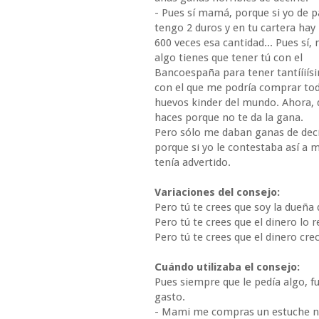
- Pues sí mamá, porque si yo de 
tengo 2 duros y en tu cartera hay
600 veces esa cantidad... Pues sí
algo tienes que tener tú con el
Bancoespaña para tener tantííiís
con el que me podría comprar tod
huevos kinder del mundo. Ahora, 
haces porque no te da la gana.
Pero sólo me daban ganas de decí
porque si yo le contestaba así a 
tenía advertido.
Variaciones del consejo:
Pero tú te crees que soy la dueña 
Pero tú te crees que el dinero lo r
Pero tú te crees que el dinero cre
Cuándo utilizaba el consejo:
Pues siempre que le pedía algo, f
gasto.
- Mami me compras un estuche n