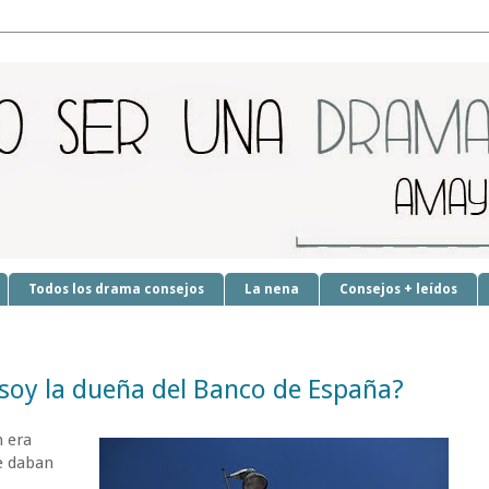
Todos los drama consejos
La nena
Consejos + leídos
 soy la dueña del Banco de España?
n era
e daban