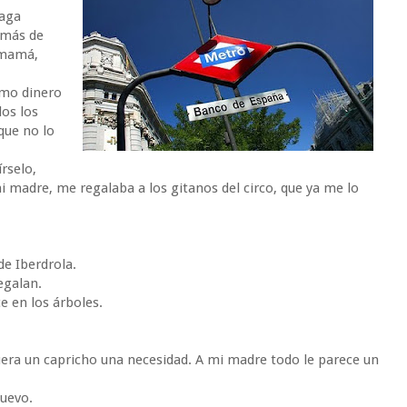
paga
 más de
, mamá,
imo dinero
os los
que no lo
rselo,
mi madre, me regalaba a los gitanos del circo, que ya me lo
de Iberdrola.
egalan.
ce en los árboles.
uera un capricho una necesidad. A mi madre todo le parece un
uevo.