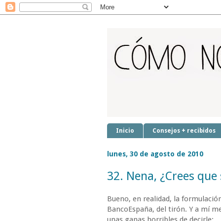
Inicio
Consejos + recibidos
lunes, 30 de agosto de 2010
32. Nena, ¿Crees que
Bueno, en realidad, la formulació
BancoEspaña, del tirón. Y a mí m
unas ganas horribles de decirle: