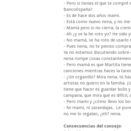
- Pero si tienes el que te compré 
BancoEspaña?
- Es de hace dos años mami.
- Está como nuevo nena, y no me
- Mamá pero si no cierra, la crema
- Ah ¿y se la he roto yo? He sido 
- No mamá, se ha roto de usarlo
- Pues nena, no te pienso compra
Ya no estamos discutiendo sobre
nena rompe cosas constantemente
- Pero mamá es que Martita tiene 
canciones mientras haces la tarea
- ¿Un organillo? Mira nena, tú haz
artistas no quiero en la familia. 
tiene que hacer es guardar bolis
campana, que mira qué es difícil, 
- Pero mami y ¿cómo llevo los bol
- Ni mami, ni zarandajas. Le pone
no me lo regalan, ¿eh? nena.
Consecuencias del consejo: