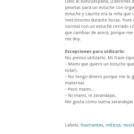
Odio al Bancoespaña, ¡cabrones 
pesetas para un estuche con órga
estuche y Laurita era la niña que
metrónomo durante horas. Pues es
normal con un estuche cerrado co
que cambiar de acera, porque me 
me doy.
Excepciones para utilizarlo:
No pienso utilizarlo. Mi frase tip
- Mami que quiero un estuche que 
volar).
- No tengo dinero porque me lo g
maternal.
- Pero mami...
- Ni mami, ni zarandajas.
Me gusta cómo suena zarandajas a
Labels:
frustrantes
,
míticos
,
nostá