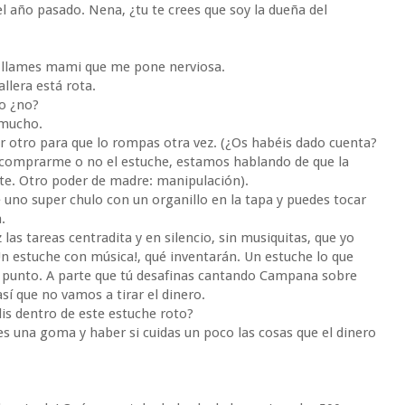
el año pasado. Nena, ¿tu te crees que soy la dueña del
 llames mami que me pone nerviosa.
llera está rota.
yo ¿no?
 mucho.
r otro para que lo rompas otra vez. (¿Os habéis dado cuenta?
 comprarme o no el estuche, estamos hablando de que la
. Otro poder de madre: manipulación).
uno super chulo con un organillo en la tapa y puedes tocar
.
 las tareas centradita y en silencio, sin musiquitas, que yo
¡Un estuche con música!, qué inventarán. Un estuche lo que
 y punto. A parte que tú desafinas cantando Campana sobre
así que no vamos a tirar el dinero.
is dentro de este estuche roto?
s una goma y haber si cuidas un poco las cosas que el dinero