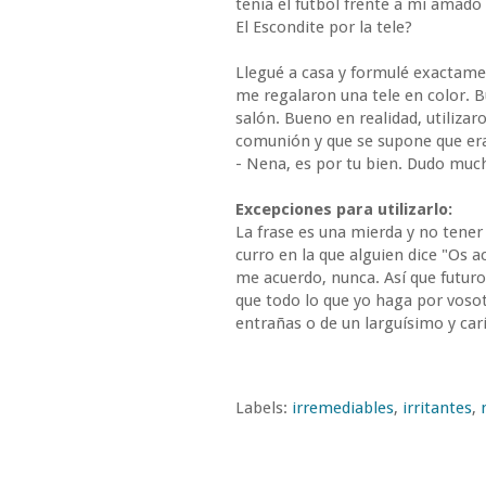
tenía el futbol frente a mi amado
El Escondite por la tele?
Llegué a casa y formulé exactam
me regalaron una tele en color. 
salón. Bueno en realidad, utiliza
comunión y que se supone que era
- Nena, es por tu bien. Dudo much
Excepciones para utilizarlo:
La frase es una mierda y no tener
curro en la que alguien dice "Os 
me acuerdo, nunca. Así que futuro
que todo lo que yo haga por vosot
entrañas o de un larguísimo y car
Labels:
irremediables
,
irritantes
,