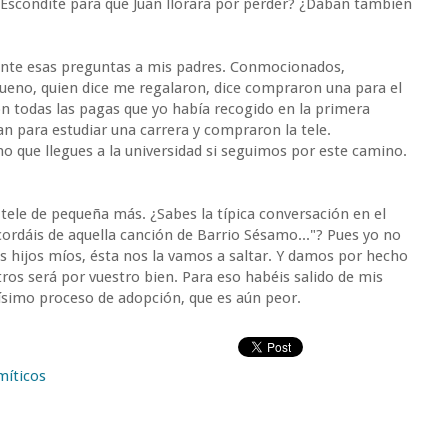
 Escondite para que Juan llorara por perder? ¿Daban también
ente esas preguntas a mis padres. Conmocionados,
Bueno, quien dice me regalaron, dice compraron una para el
ron todas las pagas que yo había recogido en la primera
n para estudiar una carrera y compraron la tele.
o que llegues a la universidad si seguimos por este camino.
 tele de pequeña más. ¿Sabes la típica conversación en el
acordáis de aquella canción de Barrio Sésamo..."? Pues yo no
s hijos míos, ésta nos la vamos a saltar. Y damos por hecho
ros será por vuestro bien. Para eso habéis salido de mis
ísimo proceso de adopción, que es aún peor.
míticos