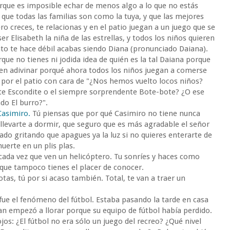
rque es imposible echar de menos algo a lo que no estás
ue todas las familias son como la tuya, y que las mejores
ero creces, te relacionas y en el patio juegan a un juego que se
er Elisabeth la niña de las estrellas, y todos los niños quieren
to te hace débil acabas siendo Diana (pronunciado Daiana).
ue no tienes ni jodida idea de quién es la tal Daiana porque
en adivinar porqué ahora todos los niños juegan a comerse
 por el patio con cara de "¿Nos hemos vuelto locos niños?
te Escondite o el siempre sorprendente Bote-bote? ¿O ese
do El burro?".
Casimiro.
Tú piensas que por qué Casimiro no tiene nunca
llevarte a dormir, que seguro que es más agradable el señor
ado gritando que apagues ya la luz si no quieres enterarte de
muerte en un plis plas.
 cada vez que ven un helicóptero. Tu sonríes y haces como
l que tampoco tienes el placer de conocer.
otas, tú por si acaso también. Total, te van a traer un
ue el fenómeno del fútbol. Estaba pasando la tarde en casa
n empezó a llorar porque su equipo de fútbol había perdido.
os: ¿El fútbol no era sólo un juego del recreo? ¿Qué nivel