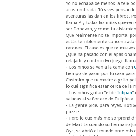
Yo no echaba de menos la tele po
acostumbrada. Tú vives pensando q
aventuras las dan en los libros. P
llama V y todas las niñas quieren s
ser Donovan, y como tu aislamien
Que realmente no te importa, porq
estás terriblemente concentrada 
ratones. El caso es que te mueves
¿Qué ha pasado con el apasionan
relajado y contructivo juego llama
- Los niños se van a la cama con
tiempo de pasar por tu casa para 
Casimiro que tu madre a grito pel
lo qué significa estar cerca de la 
- Los niños gritan "el de
Tulipán
"
saludas al señor ese de Tulipán a
- La gente pide, para reyes, Botib
puzzle...
- Pero lo que más me sorprendió f
de Martita cuando su hermano Jua
Oye, se abrió el mundo ante mis oj