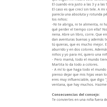
El cuando era justo a las 3 y a las 
El caso es que crecí sin tele. A mi 
parecía una absoluta y rotunda p
los niños:
-Ni te abriga, ni te alimenta, ni 
qué perder el tiempo con ella? No
nena. Abre un libro, corre. Que en
dan aventuras buenas y además t
tú quieras, que es mucho mejor. E
aburrido y en dos colores. Además
niños y yo para mí, quiero una niñ
- Pero mamá, todo el mundo tiene 
Martita lo da todo a colores.
- A mí lo que haga todo el mundo 
pienso dejar que mis hijas vean lo
eres muy influenciable, que digo "J
ventana, que hay muchos. Hazme c
Consecuencias del consejo:
Te conviertes en una niña fuera d