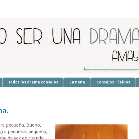
Todos los drama consejos
La nena
Consejos + leídos
na.
era pequeña. Bueno,
egro pequeña, pequeña,
aba de vez en cuando.