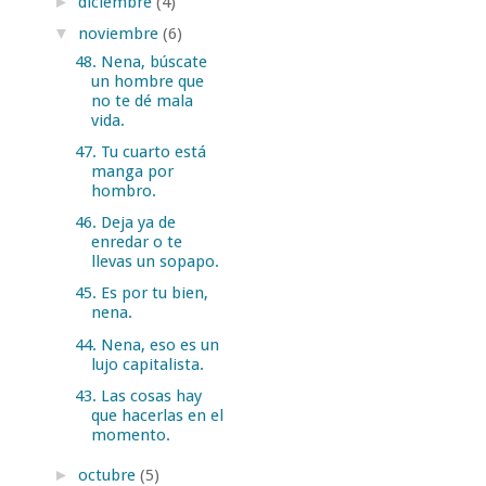
►
diciembre
(4)
▼
noviembre
(6)
48. Nena, búscate
un hombre que
no te dé mala
vida.
47. Tu cuarto está
manga por
hombro.
46. Deja ya de
enredar o te
llevas un sopapo.
45. Es por tu bien,
nena.
44. Nena, eso es un
lujo capitalista.
43. Las cosas hay
que hacerlas en el
momento.
►
octubre
(5)