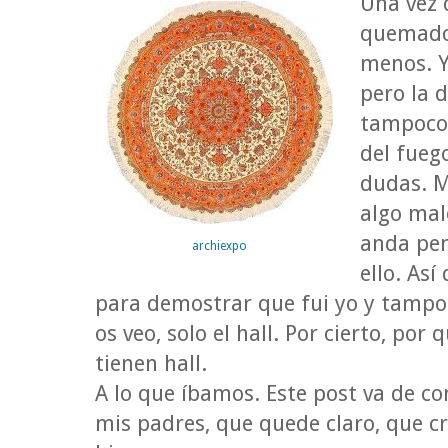
Una vez 
quemado 
menos. Y
pero la d
tampoco 
del fueg
dudas. M
algo mal
anda pen
archiexpo
ello. As
para demostrar que fui yo y tampoc
os veo, solo el hall. Por cierto, por
tienen hall.
A lo que íbamos. Este post va de c
mis padres, que quede claro, que 