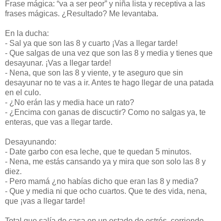
Frase mágica: “va a ser peor” y niña lista y receptiva a las
frases mágicas. ¿Resultado? Me levantaba.
En la ducha:
-
Sal ya que son las 8 y cuarto ¡Vas a llegar tarde!
-
Que salgas de una vez que son las 8 y media y tienes que
desayunar. ¡Vas a llegar tarde!
-
Nena, que son las 8 y viente, y te aseguro que sin
desayunar no te vas a ir. Antes te hago llegar de una patada
en el culo.
-
¿No erán las y media hace un rato?
-
¿Encima con ganas de discuctir? Como no salgas ya, te
enteras, que vas a llegar tarde.
Desayunando:
-
Date garbo con esa leche, que te quedan 5 minutos.
-
Nena, me estás cansando ya y mira que son solo las 8 y
diez.
-
Pero mamá ¿no habías dicho que eran las 8 y media?
-
Que y media ni que ocho cuartos. Que te des vida, nena,
que ¡vas a llegar tarde!
Total que salía de casa en un estado de estrés, corriendo,