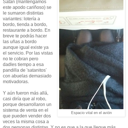
Satán (mantengamos
este apodo cariñoso) se
le sumaron distintas
variantes: lotería a
bordo, tienda a bordo,
restaurante a bordo. En
breve te podrás hacer
las uñas a bordo
aunque igual existe ya
el servicio. Por las vistas
no te cobran pero
dadles tiempo a esa
pandilla de 'satanitos'
con abuelas demasiado
motivadoras.
Y aún fueron más allá,
casi diría que al robo,
porque desarrollaron un
sistema de venta en el
Espacio vital en el avión
que pueden vender dos
veces la misma cosa a
dos personas distintas. Y no es que a la que llegue más