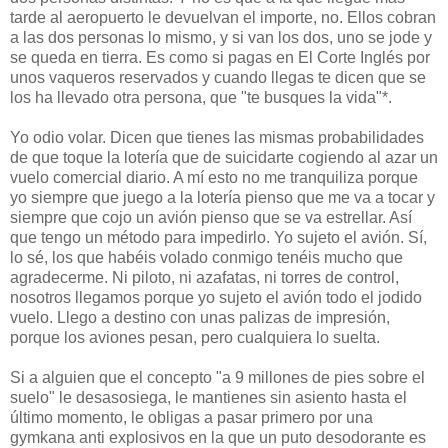
tarde al aeropuerto le devuelvan el importe, no. Ellos cobran
a las dos personas lo mismo, y si van los dos, uno se jode y
se queda en tierra. Es como si pagas en El Corte Inglés por
unos vaqueros reservados y cuando llegas te dicen que se
los ha llevado otra persona, que "te busques la vida"*.
Yo odio volar. Dicen que tienes las mismas probabilidades
de que toque la lotería que de suicidarte cogiendo al azar un
vuelo comercial diario. A mí esto no me tranquiliza porque
yo siempre que juego a la lotería pienso que me va a tocar y
siempre que cojo un avión pienso que se va estrellar. Así
que tengo un método para impedirlo. Yo sujeto el avión. Sí,
lo sé, los que habéis volado conmigo tenéis mucho que
agradecerme. Ni piloto, ni azafatas, ni torres de control,
nosotros llegamos porque yo sujeto el avión todo el jodido
vuelo. Llego a destino con unas palizas de impresión,
porque los aviones pesan, pero cualquiera lo suelta.
Si a alguien que el concepto "a 9 millones de pies sobre el
suelo" le desasosiega, le mantienes sin asiento hasta el
último momento, le obligas a pasar primero por una
gymkana anti explosivos en la que un puto desodorante es