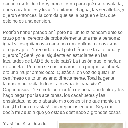
dar un cuarto de cherry pero dijeron para qué dar ensalada,
unos cacahuetes y listo. Y quitaron el agua, las servilletas, y
dijeron entonces: la comida que se la paguen ellos, que
esto no es una pensión.
Podrían haber parado ahí, pero no, un feliz pensamiento se
cruzó por el cerebro de probablemente una mala persona:
igual si les quitamos a cada uno un centímetro, nos cabe
otro pasajero. Y recordaron al puto héroe de la aceituna, y
dijeron: "¿Seré yo el siguiente en estudiarse en las
facultades de LADE de este país? La ilusión que le haría a
mi abuela". Pero no se conformaron con porque su abuela
era una mujer ambiciosa: "Quizás si en vez de quitar un
centímetro quito un asiento directamente. Total la gente,
tampoco necesita todo el rato espacio para vivir".
Caprichosos. "Y si meto un montón de peña ahí dentro y les
hago pagar por las aceitunas, los cacahuetes y las
ensaladas, no sólo abarato mis costes si no que monto un
bar. ¡Un bar con vistas! Dos negocios en uno. Si ya me
decía mi abuela que yo estaba destinado a grandes cosas".
Y así fue. A la idea de