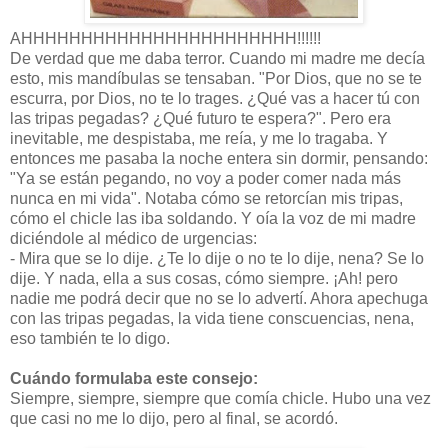
AHHHHHHHHHHHHHHHHHHHHHHH!!!!!!
De verdad que me daba terror. Cuando mi madre me decía
esto, mis mandíbulas se tensaban. "Por Dios, que no se te
escurra, por Dios, no te lo trages. ¿Qué vas a hacer tú con
las tripas pegadas? ¿Qué futuro te espera?". Pero era
inevitable, me despistaba, me reía, y me lo tragaba. Y
entonces me pasaba la noche entera sin dormir, pensando:
"Ya se están pegando, no voy a poder comer nada más
nunca en mi vida". Notaba cómo se retorcían mis tripas,
cómo el chicle las iba soldando. Y oía la voz de mi madre
diciéndole al médico de urgencias:
- Mira que se lo dije. ¿Te lo dije o no te lo dije, nena? Se lo
dije. Y nada, ella a sus cosas, cómo siempre. ¡Ah! pero
nadie me podrá decir que no se lo advertí. Ahora apechuga
con las tripas pegadas, la vida tiene conscuencias, nena,
eso también te lo digo.
Cuándo formulaba este consejo:
Siempre, siempre, siempre que comía chicle. Hubo una vez
que casi no me lo dijo, pero al final, se acordó.